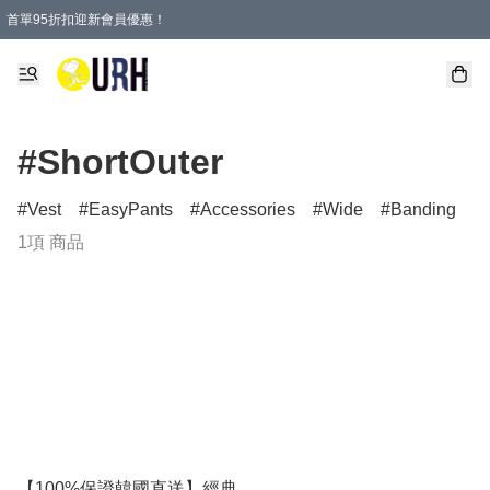
首單95折扣迎新會員優惠！
特選會員可享全單低至 95 折優惠！
單一訂單滿HKD600(澳門HKD800)包郵寄順豐送到家。
#ShortOuter
Vest
EasyPants
Accessories
Wide
Banding
1項 商品
【100%保證韓國直送】經典