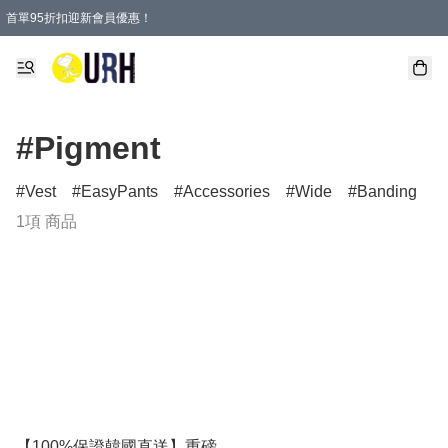
首單95折扣迎新會員優惠！
特選會員可享全單低至 95 折優惠！
單一訂單滿HKD600(澳門HKD800)包郵寄順豐送到家。
#Pigment
Vest
EasyPants
Accessories
Wide
Banding
1項 商品
【100%保證韓國直送】重磅