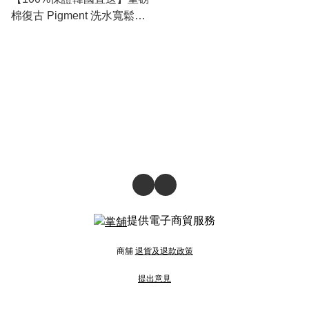
棉復古 Pigment 洗水寬鬆短
袖 Tee 👕 [7 color]
RL114969
提供電子商貿服務
商舖
退貨及退款政策
提出意見