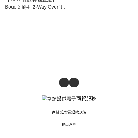
Bouclé 刷毛 2-Way Overfit
夾棉拉鍊外套 [4 color]
RL113901
提供電子商貿服務
商舖
退貨及退款政策
提出意見