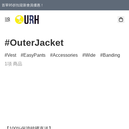
首單95折扣迎新會員優惠！
特選會員可享全單低至 95 折優惠！
單一訂單滿HKD600(澳門HKD800)包郵寄順豐送到家。
#OuterJacket
Vest
EasyPants
Accessories
Wide
Banding
1項 商品
【100%保證韓國直送】