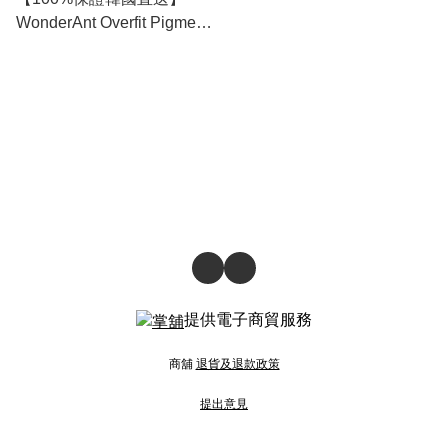
WonderAnt Overfit Pigment
20針 柔洗感襯衫 [11 color]
RL114398
提供電子商貿服務
商舖
退貨及退款政策
提出意見