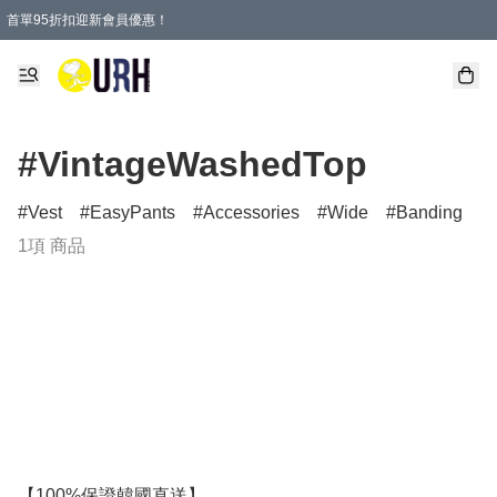
首單95折扣迎新會員優惠！
特選會員可享全單低至 95 折優惠！
單一訂單滿HKD600(澳門HKD800)包郵寄順豐送到家。
#VintageWashedTop
Vest
EasyPants
Accessories
Wide
Banding
1項 商品
【100%保證韓國直送】